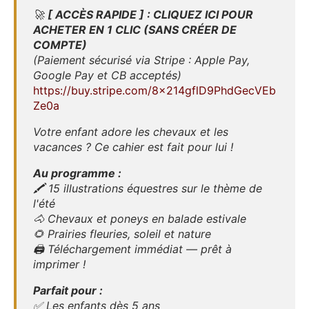
🚀
[ ACCÈS RAPIDE ] : CLIQUEZ ICI POUR
ACHETER EN 1 CLIC (SANS CRÉER DE
COMPTE)
(Paiement sécurisé via Stripe : Apple Pay,
Google Pay et CB acceptés)
https://buy.stripe.com/8x214gflD9PhdGecVEb
Ze0a
Votre enfant adore les chevaux et les
vacances ? Ce cahier est fait pour lui !
Au programme :
🖍️ 15 illustrations équestres sur le thème de
l'été
🐴 Chevaux et poneys en balade estivale
🌻 Prairies fleuries, soleil et nature
🖨️ Téléchargement immédiat — prêt à
imprimer !
Parfait pour :
✅ Les enfants dès 5 ans