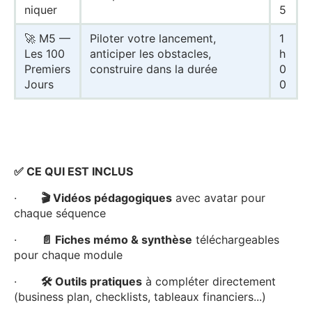
niquer
5
🚀 M5 —
Piloter votre lancement,
1
Les 100
anticiper les obstacles,
h
Premiers
construire dans la durée
0
Jours
0
✅ CE QUI EST INCLUS
·
🎬 Vidéos pédagogiques
avec avatar pour
chaque séquence
·
📄 Fiches mémo & synthèse
téléchargeables
pour chaque module
·
🛠️ Outils pratiques
à compléter directement
(business plan, checklists, tableaux financiers...)