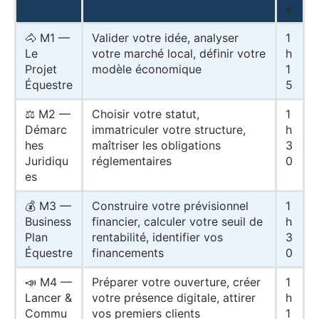
e
🐴 M1 —
Valider votre idée, analyser
1
Le
votre marché local, définir votre
h
Projet
modèle économique
1
Équestre
5
⚖️ M2 —
Choisir votre statut,
1
Démarc
immatriculer votre structure,
h
hes
maîtriser les obligations
3
Juridiqu
réglementaires
0
es
💰 M3 —
Construire votre prévisionnel
1
Business
financier, calculer votre seuil de
h
Plan
rentabilité, identifier vos
3
Équestre
financements
0
📣 M4 —
Préparer votre ouverture, créer
1
Lancer &
votre présence digitale, attirer
h
Commu
vos premiers clients
1