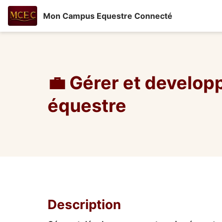
Mon Campus Equestre Connecté
💼 Gérer et develop
équestre
Description