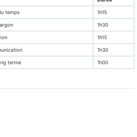
du temps
1h15
jargon
1h30
tion
1h15
unication
1h30
ong terme
1h00